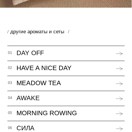
WHITE TEA
09
LES#10
10
FLACON ONE
11
3 SET
12
LUMBERMAN
13
9 SET
14
СОБЕРИ САМ
15