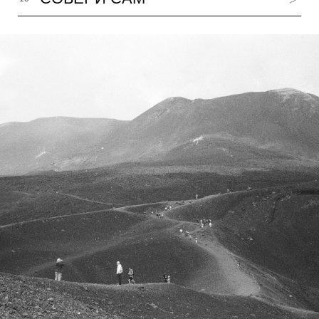
КТО МЫ
LUMBERMAN
DAY OFF
ОТЗЫВЫ
HAVE A NICE DAY
КОНТАКТЫ
AWAKE
УСЛОВИЯ ПОКУПКИ
MORNING ROWING
СПЕЦПРОЕКТЫ
MEADOW TEA
МУЗЕЙНЫЕ ПРОЕКТЫ
SILA
БЛОГ
WHITE TEA
ИНТЕРВЬЮ
P.S.
ПРЕССА О НАС
NB!
ГДЕ ПОСЛУШАТЬ
LES#10
F.A.Q
FLACON ONE
3 МИНИАТЮРЫ
6 МИНИАТЮР
11 МИНИАТЮР
СОБРАТЬ СВОЙ НАБОР
ПОДАРОЧНЫЙ
СЕРТИФИКАТ