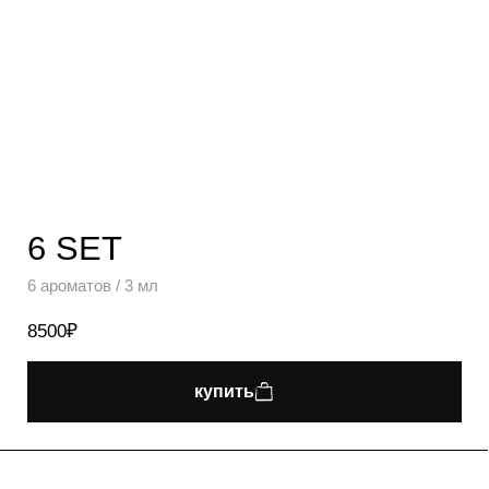
6 SET
6 ароматов / 3 мл
8500₽
купить
сет включает
1
MORNING ROWING
ароматы
2
AWAKE
3
HAVE A NICE DAY
4
DAY OFF
5
LUMBERMAN
6
MEADOW TEA
Аромат слишком личная покупка, чтобы