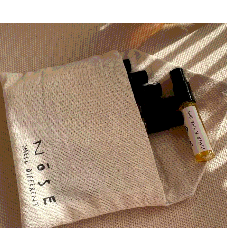
другие ароматы и сеты
DAY OFF
01
HAVE A NICE DAY
02
MEADOW TEA
03
AWAKE
04
MORNING ROWING
05
СИЛА
06
P.S.
07
NB!
08