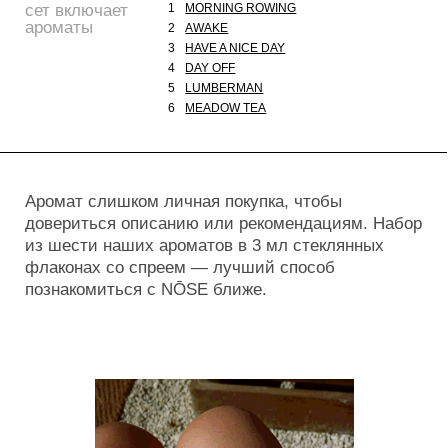
довериться описанию или рекомендациям. Набор
из шести наших ароматов в 3 мл стеклянных
флаконах со спреем — лучший способ
познакомиться с NŌSE ближе.
Каждый флакон помещается в коробочку, в которой
минимум брендинга, для того, чтобы вы смогли
оставить и использовать в дальнейшем нашу
упаковку. Флакон же поддерживают слои картона. Их
много и каждый аккуратно сложен. Они как метафора