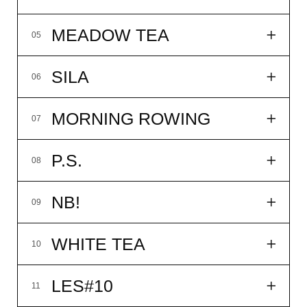
купить
подробнее
MEADOW TEA
05
SILA
06
MORNING ROWING
07
P.S.
08
NB!
09
WHITE TEA
10
LES#10
11
FLACON ONE
12