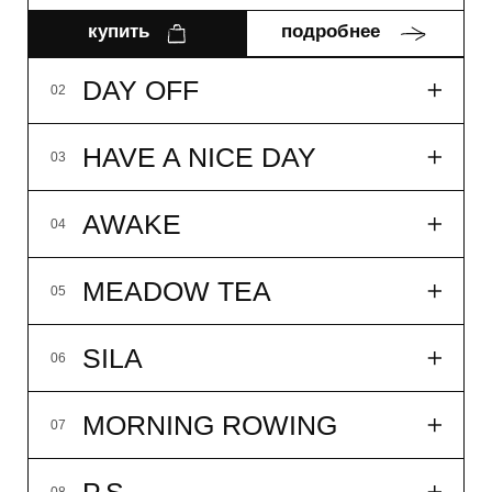
WHITE TEA
10
LES#10
11
FLACON ONE
12
LUMBERMAN
01
DAY OFF
02
33мл
14 900₽