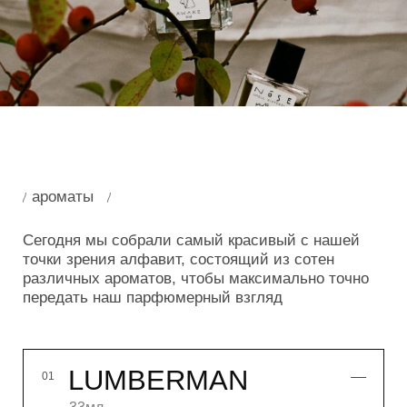
LUMBERMAN
01
33мл
14 900₽