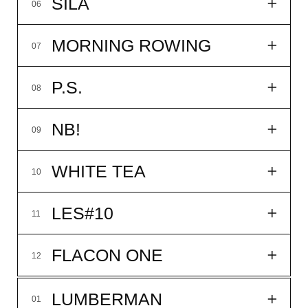
LES#10
11
FLACON ONE
12
LUMBERMAN
01
DAY OFF
02
HAVE A NICE DAY
03
AWAKE
04
MEADOW TEA
05
SILA
06
33мл
14 900₽