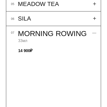
DAY OFF
02
HAVE A NICE DAY
03
AWAKE
04
MEADOW TEA
05
SILA
06
MORNING ROWING
07
P.S.
08
NB!
09
33мл
14 900₽