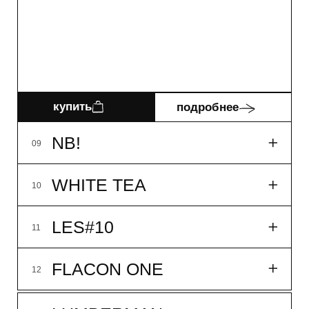
купить
подробнее
LES#10
11
FLACON ONE
12
LUMBERMAN
01
DAY OFF
02
HAVE A NICE DAY
03
AWAKE
04
MEADOW TEA
05
SILA
06