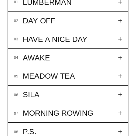
MORNING ROWING
07
P.S.
08
NB!
09
WHITE TEA
10
LES#10
11
33мл
14 900₽