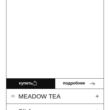
купить
подробнее
SILA
06
MORNING ROWING
07
P.S.
08
NB!
09
WHITE TEA
10