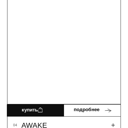
HAVE A NICE DAY
03
AWAKE
04
33мл
14 900₽