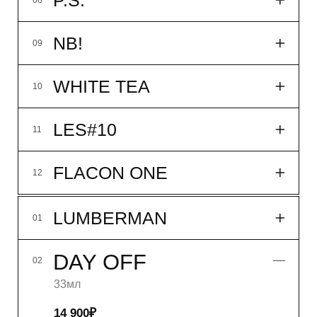
купить
подробнее
HAVE A NICE DAY
03
AWAKE
04
MEADOW TEA
05
SILA
06
MORNING ROWING
07