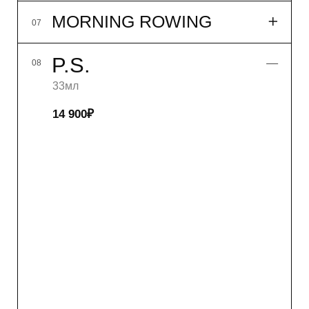
NB!
09
WHITE TEA
10
33мл
14 900₽