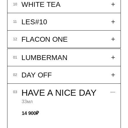
SILA
06
MORNING ROWING
07
P.S.
08
NB!
09
WHITE TEA
10
LES#10
11
FLACON ONE
12
LUMBERMAN
01
DAY OFF
02