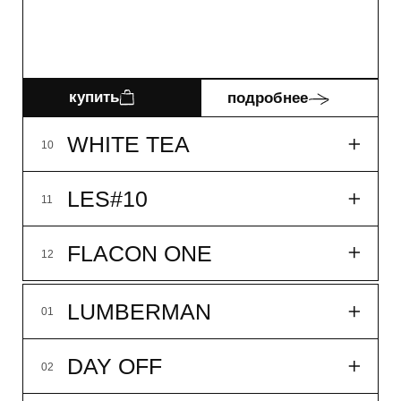
MEADOW TEA
05
SILA
06
MORNING ROWING
07
P.S.
08
NB!
09
WHITE TEA
10
LES#10
11
FLACON ONE
12
33мл
14 900₽