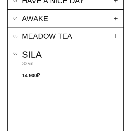
купить
подробнее
P.S.
08
NB!
09
WHITE TEA
10
LES#10
11
FLACON ONE
12
LUMBERMAN
01
DAY OFF
02
HAVE A NICE DAY
03