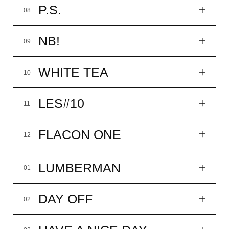
SILA
06
MORNING ROWING
07
33мл
14 900₽