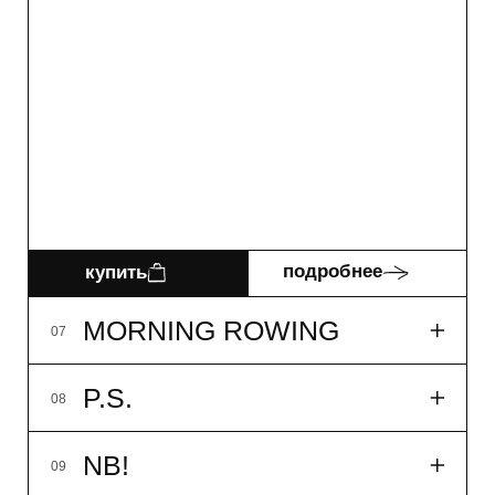
AWAKE
04
MEADOW TEA
05
SILA
06
MORNING ROWING
07
P.S.
08
33мл
14 900₽