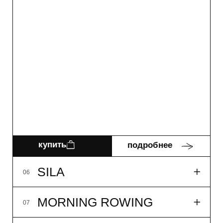
NB!
09
WHITE TEA
10
LES#10
11
FLACON ONE
12
LUMBERMAN
01
DAY OFF
02
HAVE A NICE DAY
03
AWAKE
04
MEADOW TEA
05