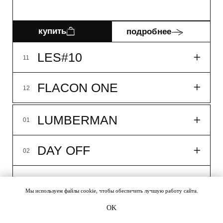
купить
11 МИНИАТЮР
11шт/2мл
Мы используем файлы cookie, чтобы обеспечить лучшую работу сайта.
12 000₽
OK
дарим 5 любых миниатюр. Укажите в комментарии к 