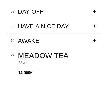
подробнее
купить
MORNING ROWING
07
P.S.
08