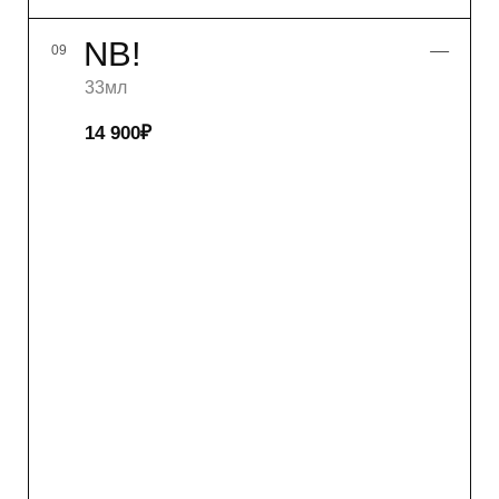
купить
подробнее
FLACON ONE
12
LUMBERMAN
01
DAY OFF
02
HAVE A NICE DAY
03
AWAKE
04