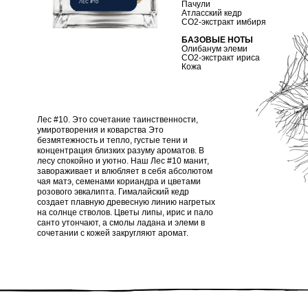
Пачули
Атласский кедр
СО2-экстракт имбиря
БАЗОВЫЕ НОТЫ
Олибанум элеми
СО2-экстракт ириса
Кожа
Лес #10. Это сочетание таинственности,
умиротворения и коварства Это
безмятежность и тепло, густые тени и
концентрация близких разуму ароматов. В
лесу спокойно и уютно. Наш Лес #10 манит,
завораживает и влюбляет в себя абсолютом
чая матэ, семенами кориандра и цветами
розового эвкалипта. Гималайский кедр
создает плавную древесную линию нагретых
на солнце стволов. Цветы липы, ирис и пало
санто утончают, а смолы ладана и элеми в
сочетании с кожей закругляют аромат.