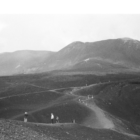
КТО МЫ
LUMBERMAN
DAY OFF
ОТЗЫВЫ
HAVE A NICE DAY
КОНТАКТЫ
AWAKE
УСЛОВИЯ ПОКУПКИ
MORNING ROWING
СПЕЦПРОЕКТЫ
MEADOW TEA
МУЗЕЙНЫЕ ПРОЕКТЫ
SILA
БЛОГ
WHITE TEA
ИНТЕРВЬЮ
P.S.
ПРЕССА О НАС
NB!
ГДЕ ПОСЛУШАТЬ
LES#10
F.A.Q
FLACON ONE
3 МИНИАТЮРЫ
6 МИНИАТЮР
11 МИНИАТЮР
СОБРАТЬ СВОЙ НАБОР
ПОДАРОЧНЫЙ
СЕРТИФИКАТ